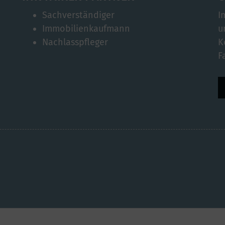
Sachverständiger
I
Immobilienkaufmann
u
Nachlasspfleger
K
F