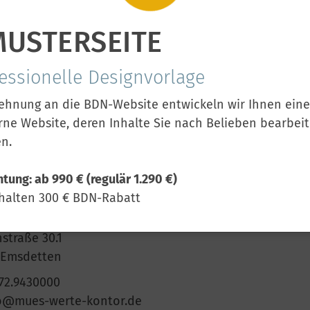
MUSTERSEITE
essionelle Designvorlage
lehnung an die BDN-Website entwickeln wir Ihnen eine
ne Website, deren Inhalte Sie nach Belieben bearbei
MPRESSUM
n.
htung: ab 990 € (regulär 1.290 €)
den Inhalt verantwortlich
rhalten 300 € BDN-Rabatt
 Mues
straße 30.1
 Emsdetten
72.9430000
o@mues-werte-kontor.de