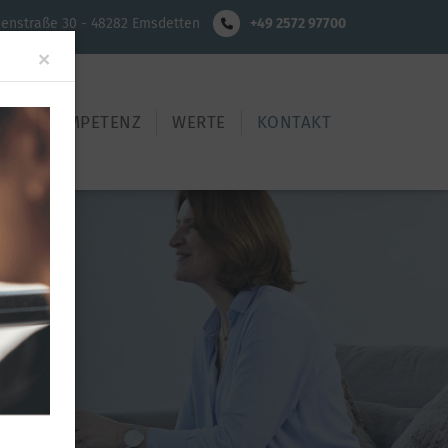
denstraße 30 - 48282 Emsdetten
+49 2572 97700
Close
×
TE
KOMPETENZ
WERTE
KONTAKT